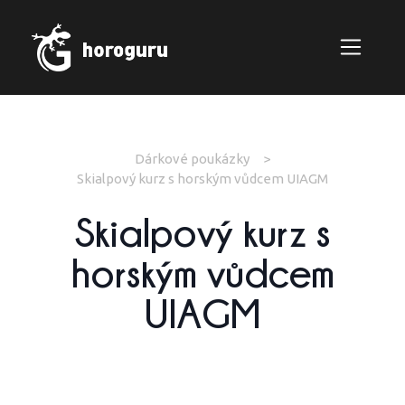
Dárkové poukázky
Skialpový kurz s horským vůdcem UIAGM
Skialpový kurz s
horským vůdcem
UIAGM