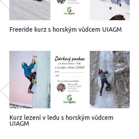
Freeride kurz s horským vůdcem UIAGM
Kurz lezení v ledu s horským vůdcem
UIAGM