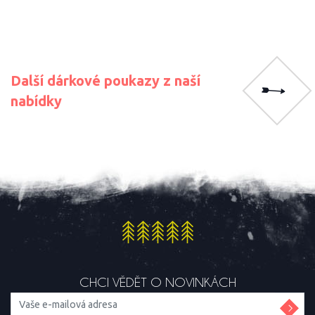
Další dárkové poukazy z naší
nabídky
CHCI VĚDĚT O NOVINKÁCH