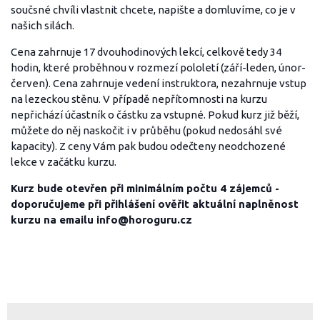
součsné chvíli vlastnit chcete, napište a domluvíme, co je v
našich silách.
Cena zahrnuje 17 dvouhodinových lekcí, celkově tedy 34
hodin, které proběhnou v rozmezí pololetí (září-leden, únor-
červen). Cena zahrnuje vedení instruktora, nezahrnuje vstup
na lezeckou stěnu. V případě nepřítomnosti na kurzu
nepřichází účastník o částku za vstupné. Pokud kurz již běží,
můžete do něj naskočit i v průběhu (pokud nedosáhl své
kapacity). Z ceny Vám pak budou odečteny neodchozené
lekce v začátku kurzu.
Kurz bude otevřen při minimálním počtu 4 zájemců -
doporučujeme při přihlášení ověřit aktuální naplněnost
kurzu na emailu info@horoguru.cz