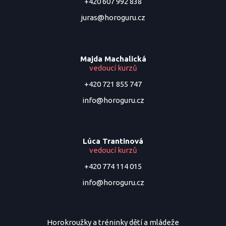
+420 607 992 838
juras@horoguru.cz
Majda Machalická
vedoucí kurzů
+420 721 855 747
info@horoguru.cz
Lúca Trantinová
vedoucí kurzů
+420 774 114 015
info@horoguru.cz
Horokroužky a tréninky dětí a mládeže