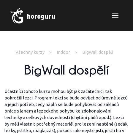
Všechny kurzy
Indoor
BigWall dospělí
BigWall dospělí
Účastníci tohoto kurzu mohou být jak začátečníci, tak
pokročilí lezci. Program lekcí se bude odvíjet od úrovně lezců
a jejich potřeb, tedy náplň se bude pohybovat od základů
práce s lanem a lezeckého pohybu ke zdokonalování
techniky a celkových dovedností (chytání pádů apod.). Lezci
by měli vlastnit potřebný materiál pro lezení na stěně (sedák,
lezky, jistítko, maglajzák), pokud si ale nejste jisti, jestli ho v