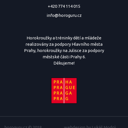
+420 774 114 015
info@horoguru.cz
Horokroužky a tréninky dětí a mládeže
realizovány za podpory Hlavního města
Prahy, horokroužky na Julisce za podpory
městské části Prahy 6.
Děkujeme!
horoguru.cz © 2018
webdesign by
Lukáš Modrý
,