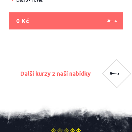
Děti 6 - 10 let
0 Kč
Další kurzy z naší nabídky