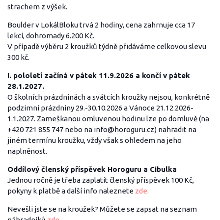
strachem z výšek.
Boulder v LokálBloku trvá 2 hodiny, cena zahrnuje cca 17
lekcí, dohromady 6.200 Kč.
V případě výběru 2 kroužků týdně přidáváme celkovou slevu
300 kč.
I. pololetí začíná v
pátek 11.9.2026
a končí v pátek
28.1.2027.
O školních prázdninách a svátcích kroužky nejsou, konkrétně
podzimní prázdniny 29.-30.10.2026 a Vánoce 21.12.2026-
1.1.2027. Zameškanou omluvenou hodinu lze po domluvě (na
+420 721 855 747 nebo na info@horoguru.cz) nahradit na
jiném termínu kroužku, vždy však s ohledem na jeho
naplněnost.
Oddílový členský příspěvek Horoguru a Cibulka
Jednou ročně je třeba zaplatit členský příspěvek 100 Kč,
pokyny k platbě a další info naleznete
zde
.
Nevešli jste se na kroužek? Můžete se zapsat na seznam
náhradníků
zde
.