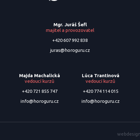
Mgr. Juráš Šefl
majitel a provozovatel
+420 607 992 838
juras@horoguru.cz
Majda Machalická
Lúca Trantinová
vedoucí kurzů
vedoucí kurzů
+420 721 855 747
+420 774 114 015
info@horoguru.cz
info@horoguru.cz
webdesign