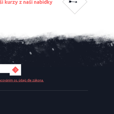
ší kurzy z naší nabídky
acováním os. údajů dle zákona.