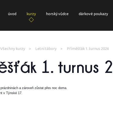
úvod
kurzy
horský vůdce
dárkové poukazy
Všechny kurzy
Letní tábory
Příměšťák 1. turnus 2026
ěšťák 1. turnus
 o prázdninách a zároveň zůstat přes noc doma.
nt v Týnské 17.