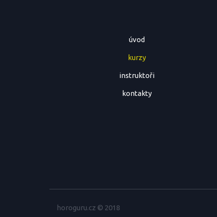
úvod
kurzy
instruktoři
kontakty
horoguru.cz © 2018