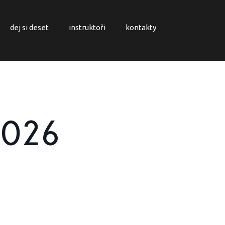
dej si deset
instruktoři
kontakty
 2026