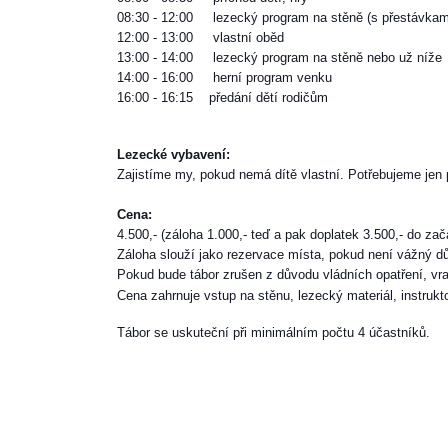
08:30 - 12:00
lezecký program na stěně (s přestávkam
12:00 - 13:00
vlastní oběd
13:00 - 14:00
lezecký program na stěně nebo už níže
14:00 - 16:00
herní program venku
16:00 - 16:15
předání dětí rodičům
Lezecké vybavení:
Zajistíme my, pokud nemá dítě vlastní. Potřebujeme jen 
Cena:
4.500,- (záloha 1.000,- teď a pak doplatek 3.500,- do zač
Záloha slouží jako rezervace místa, pokud není vážný dů
Pokud bude tábor zrušen z důvodu vládních opatření, vr
Cena zahrnuje vstup na stěnu, lezecký materiál, instruk
Tábor se uskuteční při minimálním počtu 4 účastníků.