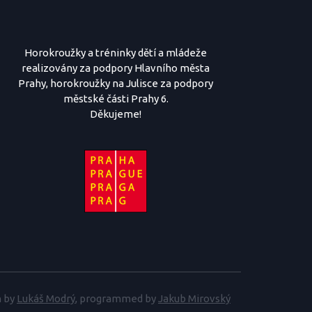
Horokroužky a tréninky dětí a mládeže
realizovány za podpory Hlavního města
Prahy, horokroužky na Julisce za podpory
městské části Prahy 6.
Děkujeme!
 by
Lukáš Modrý
, programmed by
Jakub Mirovský