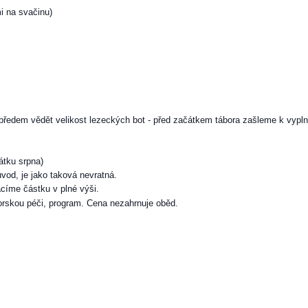
i na svačinu)
předem vědět velikost lezeckých bot - před začátkem tábora zašleme k vypln
átku srpna)
vod, je jako taková nevratná.
acíme částku v plné výši.
torskou péči, program. Cena nezahrnuje oběd.